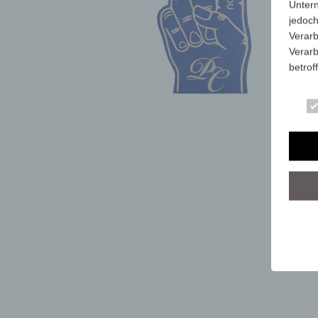
Unter
jedoch
Verarb
Verarb
betrof
Die Ve
Anschr
stets 
mit de
dieser
Art, U
person
dieser
Wir ha
organ
der üb
sicher
grunds