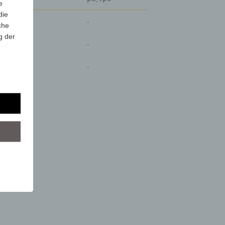
e
die
-
che
g der
-
-
r
lgt
mung
tels
ber
mittels
d
chutz