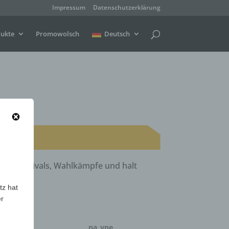
Impressum
Datenschutzerklärung
ukte
Promowolsch
Deutsch
te, Festivals, Wahlkämpfe und halt
tz hat
er
menge
pa_vpe