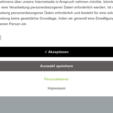
nehmens über unsere Internetseite in Anspruch nehmen möchte, könnt
 eine Verarbeitung personenbezogener Daten erforderlich werden. Ist 
4208-1-0293U
-
280
eitung personenbezogener Daten erforderlich und besteht für eine sol
eitung keine gesetzliche Grundlage, holen wir generell eine Einwilligun
4208-1-032U
-
280
fenen Person ein.
4208-1-BlackU
-
280
rarbeitung personenbezogener Daten, beispielsweise des Namens, de
Essenziell
ift, E-Mail-Adresse oder Telefonnummer einer betroffenen Person, erfo
im Einklang mit der Datenschutz-Grundverordnung und in Übereinstim
✓ Akzeptieren
n für uns geltenden landesspezifischen Datenschutzbestimmungen. Mit
 Datenschutzerklärung möchte unser Unternehmen die Öffentlichkeit ü
mfang und Zweck der von uns erhobenen, genutzten und verarbeiteten
Auswahl speichern
enbezogenen Daten informieren. Ferner werden betroffene Personen 
 Datenschutzerklärung über die ihnen zustehenden Rechte aufgeklärt.
Personalisieren
ben als für die Verarbeitung Verantwortlicher zahlreiche technische un
Impressum
isatorische Maßnahmen umgesetzt, um einen möglichst lückenlosen S
er diese Internetseite verarbeiteten personenbezogenen Daten
zustellen. Dennoch können Internetbasierte Datenübertragungen
ätzlich Sicherheitslücken aufweisen, sodass ein absoluter Schutz nicht