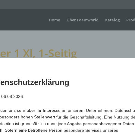
Home
Über Foamworld
Katalog
Prod
1 Xl, 1-Seitig
1-Seitig
enschutzerklärung
: 06.08.2026
Große Winkehandschuhe für Sportveranstaltungen, Konzer
dort, wo sichtbare Werbung gefragt ist.
euen uns sehr über Ihr Interesse an unserem Unternehmen. Datenschu
Maße
H +/- 450 mm x B+/- 240 mm
besonders hohen Stellenwert für die Geschäftsleitung. Eine Nutzung d
Material
Polyurethan (PUR) offenzellig & flammhemmend
etseiten ist grundsätzlich ohne jede Angabe personenbezogener Daten
h. Sofern eine betroffene Person besondere Services unseres
Art.-Nr.
Variante
Mindest