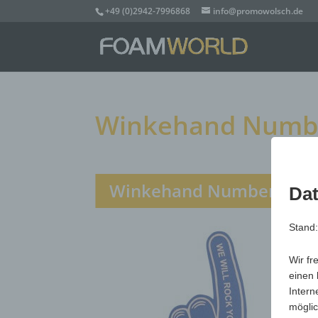
+49 (0)2942-7996868
info@promowolsch.de
Winkehand Number 
Winkehand Number 1 Xl, 
Dat
Stand
Wir fr
einen 
Intern
möglic