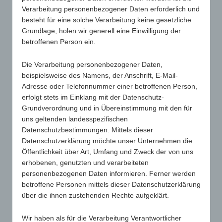
Sitz der Gesellschaft: Geseke
Verarbeitung personenbezogener Daten erforderlich und
Umsatzsteuer-Ident.-Nr.: DE347156349
besteht für eine solche Verarbeitung keine gesetzliche
Grundlage, holen wir generell eine Einwilligung der
Kontaktdaten
betroffenen Person ein.
Telefon: +49 (0)2942-7996868
E-Mail:
info@promowolsch.de
Die Verarbeitung personenbezogener Daten,
beispielsweise des Namens, der Anschrift, E-Mail-
Für den Inhalt der Website verantwortlich ist: Uwe-
Adresse oder Telefonnummer einer betroffenen Person,
Karsten Brand-Schmidt
erfolgt stets im Einklang mit der Datenschutz-
Grundverordnung und in Übereinstimmung mit den für
uns geltenden landesspezifischen
Disclaimer
Datenschutzbestimmungen. Mittels dieser
Datenschutzerklärung möchte unser Unternehmen die
Keine Abmahnung ohne vorherige
Öffentlichkeit über Art, Umfang und Zweck der von uns
Kontaktaufnahme!
erhobenen, genutzten und verarbeiteten
personenbezogenen Daten informieren. Ferner werden
Sollte der Inhalt oder die Aufmachung unserer
betroffene Personen mittels dieser Datenschutzerklärung
Angebote fremde Rechte Dritter verletzen, so bitten
über die ihnen zustehenden Rechte aufgeklärt.
wir um eine entsprechende Nachricht ohne
Kostennote. Die Beseitigung einer möglicherweise
Wir haben als für die Verarbeitung Verantwortlicher