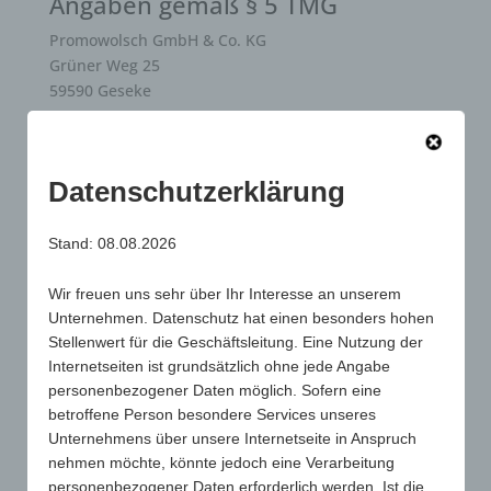
Angaben gemäß § 5 TMG
Promowolsch GmbH & Co. KG
Grüner Weg 25
59590 Geseke
Handelsregister: HRA 8113
Registergericht: Amtsgericht Paderborn
Sitz der Gesellschaft: Geseke
Datenschutzerklärung
Persönlich haftende Gesellschafterin der
Stand: 08.08.2026
Promowolsch GmbH & Co. KG:
Promowolsch Verwaltungsgesellschaft mbH
Wir freuen uns sehr über Ihr Interesse an unserem
Grüner Weg 25
Unternehmen. Datenschutz hat einen besonders hohen
59590 Geseke
Stellenwert für die Geschäftsleitung. Eine Nutzung der
Internetseiten ist grundsätzlich ohne jede Angabe
Geschäftsführer: Wolfgang Schmidt + Uwe-Karsten
personenbezogener Daten möglich. Sofern eine
Brandt-Schmidt
betroffene Person besondere Services unseres
Unternehmens über unsere Internetseite in Anspruch
Handelsregister: HRB 15389
nehmen möchte, könnte jedoch eine Verarbeitung
Registergericht: Amtsgericht Paderborn
personenbezogener Daten erforderlich werden. Ist die