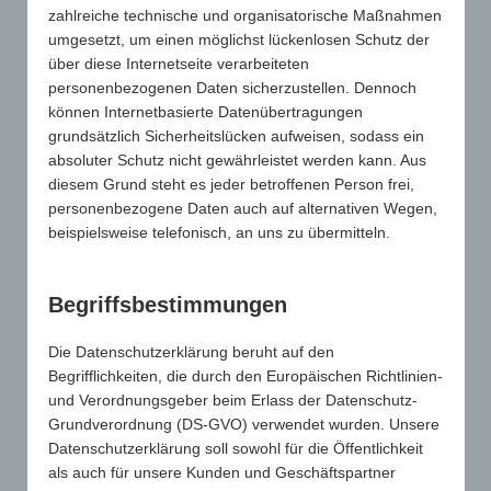
von unseren Angeboten ausgehenden
zahlreiche technische und organisatorische Maßnahmen
Schutzrechtsverletzung durch Schutzrechteinhaber
umgesetzt, um einen möglichst lückenlosen Schutz der
selbst, darf nicht ohne unsere Zustimmung
über diese Internetseite verarbeiteten
stattfinden. Wir garantieren, dass die zu Recht
personenbezogenen Daten sicherzustellen. Dennoch
beanstandeten Passagen unverzüglich entfernt
können Internetbasierte Datenübertragungen
werden, ohne dass von Ihrer Seite die Einschaltung
grundsätzlich Sicherheitslücken aufweisen, sodass ein
eines Rechtsbeistandes erforderlich ist. Dennoch
absoluter Schutz nicht gewährleistet werden kann. Aus
von Ihnen ohne vorherige Kontaktaufnahme
diesem Grund steht es jeder betroffenen Person frei,
ausgelöste Kosten werden wir in vollem Umfang
personenbezogene Daten auch auf alternativen Wegen,
zurückweisen und gegebenenfalls Gegenklage
beispielsweise telefonisch, an uns zu übermitteln.
wegen einer Verletzung der vorgenannten
Bestimmungen einreichen.
Begriffsbestimmungen
Haftungsausschluss
Haftung für Links
Die Datenschutzerklärung beruht auf den
Unser Angebot enthält Links zu externen Webseiten
Begrifflichkeiten, die durch den Europäischen Richtlinien-
Dritter, auf deren Inhalte wir keinen Einfluss haben.
und Verordnungsgeber beim Erlass der Datenschutz-
Deshalb können wir für diese fremden Inhalte auch
Grundverordnung (DS-GVO) verwendet wurden. Unsere
keine Gewähr übernehmen. Für die Inhalte der
Datenschutzerklärung soll sowohl für die Öffentlichkeit
verlinkten Seiten ist stets der jeweilige Anbieter oder
als auch für unsere Kunden und Geschäftspartner