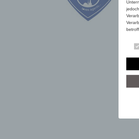
Unter
jedoch
Verarb
Verarb
betrof
Die Ve
Anschr
stets 
mit de
dieser
Art, U
person
dieser
Wir ha
organ
der üb
sicher
grunds