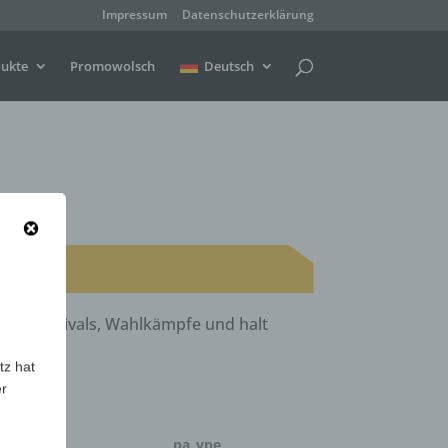
Impressum
Datenschutzerklärung
ukte
Promowolsch
Deutsch
te, Festivals, Wahlkämpfe und halt
tz hat
er
menge
pa_vpe