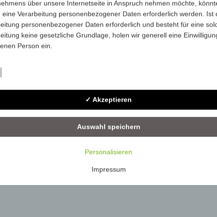
nehmens über unsere Internetseite in Anspruch nehmen möchte, könnt
 eine Verarbeitung personenbezogener Daten erforderlich werden. Ist 
4243-1-0293U
-
250
eitung personenbezogener Daten erforderlich und besteht für eine sol
eitung keine gesetzliche Grundlage, holen wir generell eine Einwilligun
4243-1-032U
-
250
fenen Person ein.
4243-1-BlackU
-
250
rarbeitung personenbezogener Daten, beispielsweise des Namens, de
Essenziell
ift, E-Mail-Adresse oder Telefonnummer einer betroffenen Person, erfo
im Einklang mit der Datenschutz-Grundverordnung und in Übereinstim
✓ Akzeptieren
n für uns geltenden landesspezifischen Datenschutzbestimmungen. Mit
 Datenschutzerklärung möchte unser Unternehmen die Öffentlichkeit ü
mfang und Zweck der von uns erhobenen, genutzten und verarbeiteten
Auswahl speichern
enbezogenen Daten informieren. Ferner werden betroffene Personen 
 Datenschutzerklärung über die ihnen zustehenden Rechte aufgeklärt.
Personalisieren
ben als für die Verarbeitung Verantwortlicher zahlreiche technische un
Impressum
isatorische Maßnahmen umgesetzt, um einen möglichst lückenlosen S
er diese Internetseite verarbeiteten personenbezogenen Daten
zustellen. Dennoch können Internetbasierte Datenübertragungen
ätzlich Sicherheitslücken aufweisen, sodass ein absoluter Schutz nicht