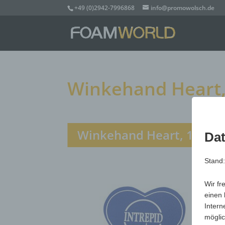
+49 (0)2942-7996868
info@promowolsch.de
Winkehand Heart, 
Winkehand Heart, 1-Seiti
Dat
Stand
Wir fr
einen 
Intern
möglic