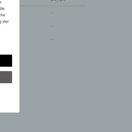
e
die
-
che
g der
-
-
r
lgt
mung
tels
ber
mittels
d
chutz