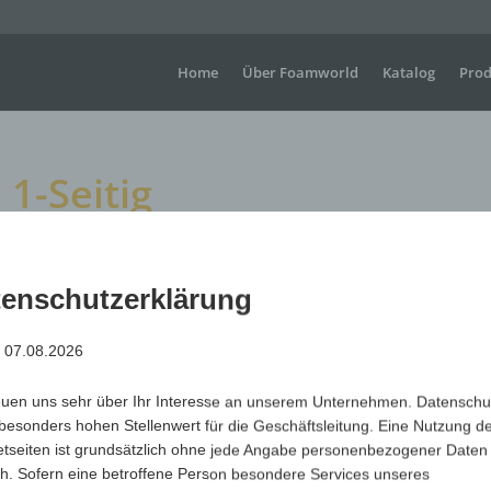
Home
Über Foamworld
Katalog
Prod
1-Seitig
g
enschutzerklärung
: 07.08.2026
Große Winkehandschuhe für Sportveranstaltungen, Konzer
dort, wo sichtbare Werbung gefragt ist.
euen uns sehr über Ihr Interesse an unserem Unternehmen. Datenschu
Maße
H +/- 330 mm x B+/- 330 mm
besonders hohen Stellenwert für die Geschäftsleitung. Eine Nutzung d
Material
Polyurethan (PUR) offenzellig & flammhemmend
etseiten ist grundsätzlich ohne jede Angabe personenbezogener Daten
h. Sofern eine betroffene Person besondere Services unseres
Art.-Nr.
Variante
Mindest