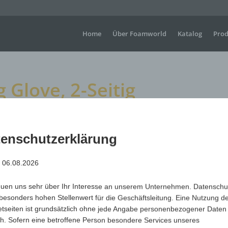
Home
Über Foamworld
Katalog
Prod
Glove, 2-Seitig
2-Seitig
enschutzerklärung
: 06.08.2026
Große Winkehandschuhe für Sportveranstaltungen, Konzer
dort, wo sichtbare Werbung gefragt ist.
euen uns sehr über Ihr Interesse an unserem Unternehmen. Datenschu
Maße
H +/- 360 mm x B+/- 310 mm
besonders hohen Stellenwert für die Geschäftsleitung. Eine Nutzung d
Material
Polyurethan (PUR) offenzellig & flammhemmend
etseiten ist grundsätzlich ohne jede Angabe personenbezogener Daten
h. Sofern eine betroffene Person besondere Services unseres
Art.-Nr.
Variante
Mindest