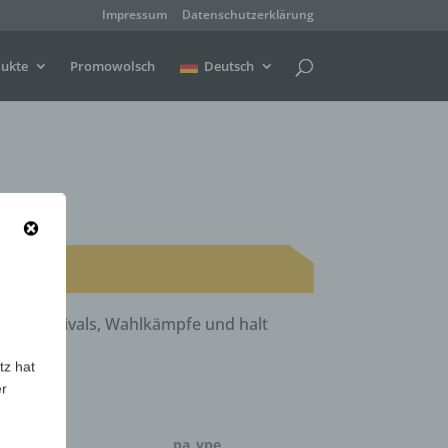
Impressum
Datenschutzerklärung
ukte
Promowolsch
Deutsch
te, Festivals, Wahlkämpfe und halt
tz hat
er
menge
pa_vpe