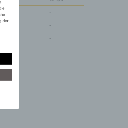
e
die
-
che
g der
-
-
r
lgt
mung
tels
ber
mittels
d
chutz