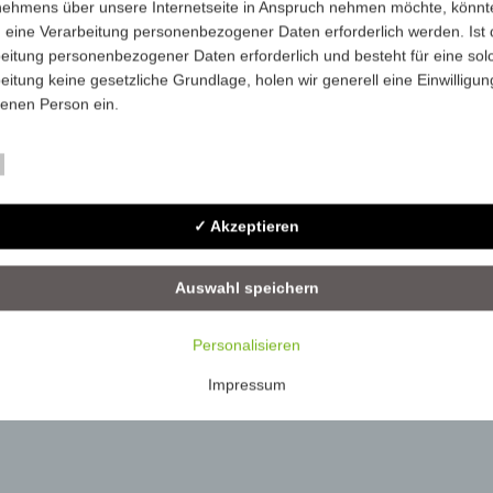
nehmens über unsere Internetseite in Anspruch nehmen möchte, könnt
 eine Verarbeitung personenbezogener Daten erforderlich werden. Ist 
4226-2-0293U
-
250
eitung personenbezogener Daten erforderlich und besteht für eine sol
eitung keine gesetzliche Grundlage, holen wir generell eine Einwilligun
4226-2-032U
-
250
fenen Person ein.
4226-2-BlackU
-
250
rarbeitung personenbezogener Daten, beispielsweise des Namens, de
Essenziell
ift, E-Mail-Adresse oder Telefonnummer einer betroffenen Person, erfo
im Einklang mit der Datenschutz-Grundverordnung und in Übereinstim
✓ Akzeptieren
n für uns geltenden landesspezifischen Datenschutzbestimmungen. Mit
 Datenschutzerklärung möchte unser Unternehmen die Öffentlichkeit ü
mfang und Zweck der von uns erhobenen, genutzten und verarbeiteten
Auswahl speichern
enbezogenen Daten informieren. Ferner werden betroffene Personen 
 Datenschutzerklärung über die ihnen zustehenden Rechte aufgeklärt.
Personalisieren
ben als für die Verarbeitung Verantwortlicher zahlreiche technische un
Impressum
isatorische Maßnahmen umgesetzt, um einen möglichst lückenlosen S
er diese Internetseite verarbeiteten personenbezogenen Daten
zustellen. Dennoch können Internetbasierte Datenübertragungen
ätzlich Sicherheitslücken aufweisen, sodass ein absoluter Schutz nicht