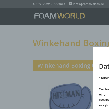
+49 (0)2942-7996868
info@promowolsch.de
Winkehand Boxing 
Winkehand Boxing Glove, 
Dat
Stand
Wir fr
einen 
Intern
möglic