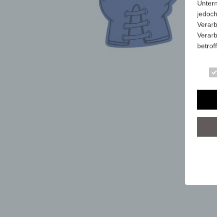
Unter
jedoch
Verarb
Verarb
betrof
Die Ve
Anschr
stets 
mit de
dieser
Art, U
person
dieser
Wir ha
organ
der üb
sicher
grunds