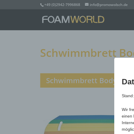
+49 (0)2942-7996868
info@promowolsch.de
Schwimmbrett Bo
Schwimmbrett Bodybord
Dat
Stand
Wir fr
einen 
Intern
möglic