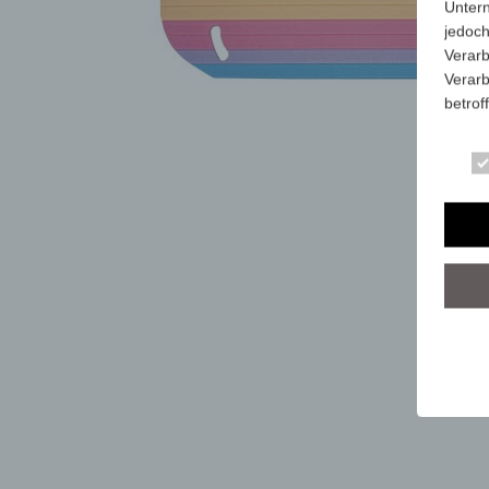
Unter
jedoch
Verarb
Verarb
betrof
Die Ve
Anschr
stets 
mit de
dieser
Art, U
person
dieser
Wir ha
organ
der üb
sicher
grunds