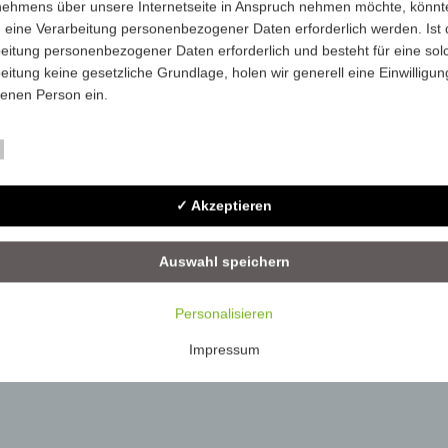
nehmens über unsere Internetseite in Anspruch nehmen möchte, könnt
1510
-
112
 eine Verarbeitung personenbezogener Daten erforderlich werden. Ist 
eitung personenbezogener Daten erforderlich und besteht für eine sol
eitung keine gesetzliche Grundlage, holen wir generell eine Einwilligun
fenen Person ein.
rarbeitung personenbezogener Daten, beispielsweise des Namens, de
Essenziell
ift, E-Mail-Adresse oder Telefonnummer einer betroffenen Person, erfo
im Einklang mit der Datenschutz-Grundverordnung und in Übereinstim
✓ Akzeptieren
n für uns geltenden landesspezifischen Datenschutzbestimmungen. Mit
 Datenschutzerklärung möchte unser Unternehmen die Öffentlichkeit ü
mfang und Zweck der von uns erhobenen, genutzten und verarbeiteten
Auswahl speichern
enbezogenen Daten informieren. Ferner werden betroffene Personen 
 Datenschutzerklärung über die ihnen zustehenden Rechte aufgeklärt.
Personalisieren
ben als für die Verarbeitung Verantwortlicher zahlreiche technische un
Impressum
isatorische Maßnahmen umgesetzt, um einen möglichst lückenlosen S
er diese Internetseite verarbeiteten personenbezogenen Daten
zustellen. Dennoch können Internetbasierte Datenübertragungen
ätzlich Sicherheitslücken aufweisen, sodass ein absoluter Schutz nicht