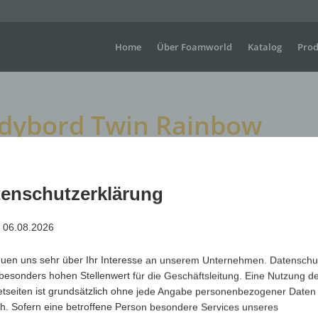
Home
Über Foamworld
Katalog
Prod
dybord Twin Rainbow
 Twin Rainbow
enschutzerklärung
: 06.08.2026
Sichtbarer Werbeträger für Ihre nächste Sommeraktion. G
Maße
H +/- 430 mm x B+/- 320 mm
euen uns sehr über Ihr Interesse an unserem Unternehmen. Datenschu
Material
Polyäthylen (PE) Schaum
besonders hohen Stellenwert für die Geschäftsleitung. Eine Nutzung d
etseiten ist grundsätzlich ohne jede Angabe personenbezogener Daten
Art.-Nr.
Variante
Mindestmenge
h. Sofern eine betroffene Person besondere Services unseres