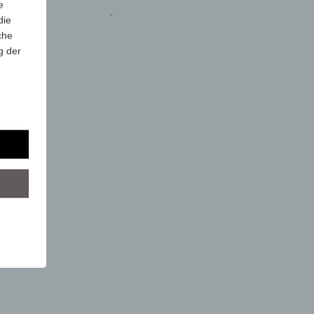
e
-
die
che
g der
r
lgt
mung
tels
ber
mittels
d
chutz