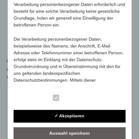
Verarbeitung personenbezogener Daten erforderlich und
besteht für eine solche Verarbeitung keine gesetzliche
Grundlage, holen wir generell eine Einwilligung der
betroffenen Person ein.
Die Verarbeitung personenbezogener Daten,
beispielsweise des Namens, der Anschrift, E-Mail-
Adresse oder Telefonnummer einer betroffenen Person,
erfolgt stets im Einklang mit der Datenschutz-
Kniekissen Prime
Grundverordnung und in Übereinstimmung mit den für
Maße
475 x 175 x 20 mm
uns geltenden landesspezifischen
Material
Polyäthylen (PE) Schaum
Datenschutzbestimmungen. Mittels dieser
Datenschutzerklärung möchte unser Unternehmen die
4529
Öffentlichkeit über Art, Umfang und Zweck der von uns
Essenziell
erhobenen, genutzten und verarbeiteten
personenbezogenen Daten informieren. Ferner werden
Art.-Nr.:
4529
betroffene Personen mittels dieser Datenschutzerklärung
✓ Akzeptieren
Variante:
-
über die ihnen zustehenden Rechte aufgeklärt.
Mindestmenge:
100
Auswahl speichern
Wir haben als für die Verarbeitung Verantwortlicher