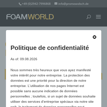
+49 (0)2942-7996868
info@promowolsch.de
Gant à main Peace
Politique de confidentialité
Hand, 1 côté
As of: 09.08.2026
Nous sommes très heureux que vous ayez manifesté
Gant à main Peace Hand, 1 côté
votre intérêt pour notre entreprise. La protection des
données est une priorité pour la direction de notre
entreprise. L'utilisation de nos pages Internet est
possible sans aucune indication de données
personnelles ; toutefois, si un sujet de données souhaite
utiliser des services d'entreprise spéciaux via notre site
web, le traitement de données personnelles peut