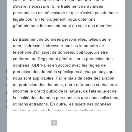
s'avérer nécessaire. Si le traitement de données
personnelles est nécessaire et qu'il n'existe pas de base
légale pour un tel traitement, nous obtenons
généralement le consentement du sujet des données.
Le traitement de données personnelles, telles que le
nom, l'adresse, l'adresse e-mail ou le numéro de
téléphone d'un sujet de données, doit toujours être
conforme au Règlement général sur la protection des
données (GDPR), et en accord avec les règles de
De grands gants de signalisation pour les
protection des données spécifiques à chaque pays qui
événements sportifs, les concerts, les festivals, les
nous sont applicables. Par le biais de cette déclaration
campagnes électorales et tous les endroits où une
de protection des données, notre entreprise souhaiterait
publicité visible est nécessaire.
informer le grand public de la nature, de l'étendue et de
la finalité des données personnelles que nous collectons,
Dimensions
H +/- 350 mm x L+/- 315mm
utilisons et traitons. En outre, les sujets des données
Matériau
Polyuréthane (PUR) à cellules ouvertes &
sont informés, par le biais de cette déclaration de
ignifugé
protection des données, des droits auxquels ils ont droit.
Essentiel
4225-1-0293U
4225-1-032U
4225-1-BlackU
En tant que contrôleur, nous avons mis en œuvre de