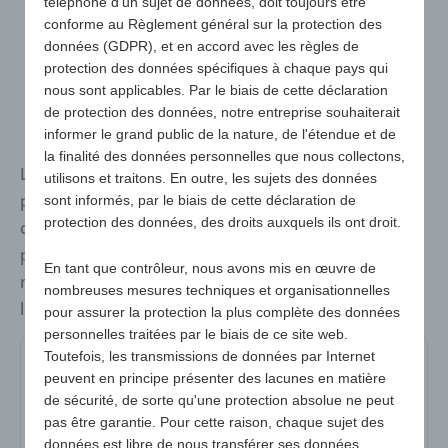
téléphone d'un sujet de données, doit toujours être
conforme au Règlement général sur la protection des
données (GDPR), et en accord avec les règles de
protection des données spécifiques à chaque pays qui
nous sont applicables. Par le biais de cette déclaration
de protection des données, notre entreprise souhaiterait
informer le grand public de la nature, de l'étendue et de
la finalité des données personnelles que nous collectons,
Les coussins de sièges sont des supports
utilisons et traitons. En outre, les sujets des données
publicitaires utiles pour les événements sportifs, les
sont informés, par le biais de cette déclaration de
protection des données, des droits auxquels ils ont droit.
concerts en plein air, le théâtre en plein air et bien
plus encore. Probablement le plus grand choix du
En tant que contrôleur, nous avons mis en œuvre de
marché pour toutes les exigences de qualité et tous
nombreuses mesures techniques et organisationnelles
les budgets !
pour assurer la protection la plus complète des données
personnelles traitées par le biais de ce site web.
Toutefois, les transmissions de données par Internet
4526
peuvent en principe présenter des lacunes en matière
de sécurité, de sorte qu'une protection absolue ne peut
pas être garantie. Pour cette raison, chaque sujet des
N° d'art :
4526
données est libre de nous transférer ses données