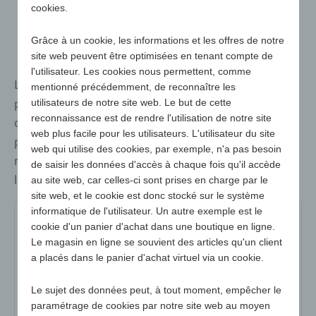
cookies.
Grâce à un cookie, les informations et les offres de notre
site web peuvent être optimisées en tenant compte de
l'utilisateur. Les cookies nous permettent, comme
Les coussins de sièges sont des supports
mentionné précédemment, de reconnaître les
publicitaires utiles pour les événements sportifs, les
utilisateurs de notre site web. Le but de cette
reconnaissance est de rendre l'utilisation de notre site
concerts en plein air, le théâtre en plein air et bien
web plus facile pour les utilisateurs. L'utilisateur du site
plus encore. Probablement le plus grand choix du
web qui utilise des cookies, par exemple, n'a pas besoin
marché pour toutes les exigences de qualité et tous
de saisir les données d'accès à chaque fois qu'il accède
les budgets !
au site web, car celles-ci sont prises en charge par le
site web, et le cookie est donc stocké sur le système
informatique de l'utilisateur. Un autre exemple est le
4510-noir
4510-bleu
4510-green
cookie d'un panier d'achat dans une boutique en ligne.
Le magasin en ligne se souvient des articles qu'un client
4510-grey
4510-orange
4510-pourpre
a placés dans le panier d'achat virtuel via un cookie.
4510-white
4510-jaune
Le sujet des données peut, à tout moment, empêcher le
paramétrage de cookies par notre site web au moyen