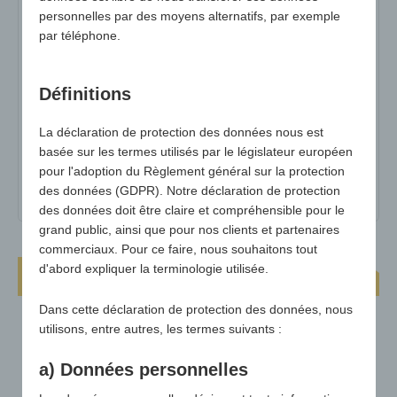
variante :
noir
personnelles par des moyens alternatifs, par exemple
par téléphone.
Dimensions :
+/- 340 x 300 mm
surface publicitaire max :
env. 395 x 195 mm
Définitions
poids :
80g
Quantité minimale :
250
La déclaration de protection des données nous est
basée sur les termes utilisés par le législateur européen
matériel :
mousse PE noire + revêtement polyester
pour l'adoption du Règlement général sur la protection
sur la face avant
des données (GDPR). Notre déclaration de protection
des données doit être claire et compréhensible pour le
grand public, ainsi que pour nos clients et partenaires
commerciaux. Pour ce faire, nous souhaitons tout
d'abord expliquer la terminologie utilisée.
Coussin pour les genoux Gardenbest
Dans cette déclaration de protection des données, nous
utilisons, entre autres, les termes suivants :
a) Données personnelles