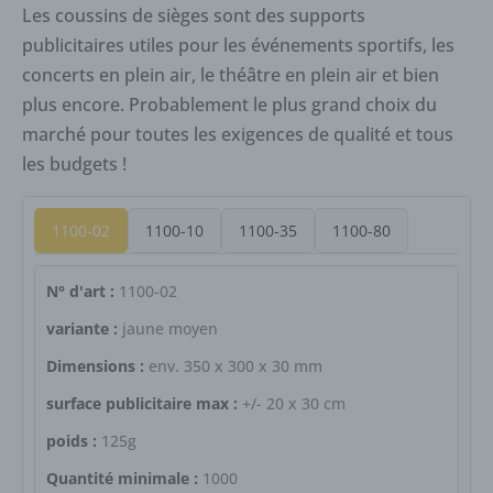
données à caractère personnel sont systématiquement
Les coussins de sièges sont des supports
bloquées ou supprimées conformément aux exigences
publicitaires utiles pour les événements sportifs, les
légales.
concerts en plein air, le théâtre en plein air et bien
plus encore. Probablement le plus grand choix du
Droits du sujet des données
marché pour toutes les exigences de qualité et tous
les budgets !
a) Droit de confirmation
Chaque sujet des données doit avoir le droit, accordé
1100-02
1100-10
1100-35
1100-80
par le législateur européen, d'obtenir du contrôleur la
confirmation que des données à caractère personnel le
concernant sont ou ne sont pas traitées. Si un sujet de
N° d'art :
1100-02
données souhaite exercer ce droit de confirmation, il
variante :
jaune moyen
peut, à tout moment, contacter un employé du
contrôleur.
Dimensions :
env. 350 x 300 x 30 mm
b) Droit d'accès
surface publicitaire max :
+/- 20 x 30 cm
Chaque sujet de données doit avoir le droit, accordé par
poids :
125g
le législateur européen, d'obtenir du contrôleur des
informations gratuites sur ses données personnelles
Quantité minimale :
1000