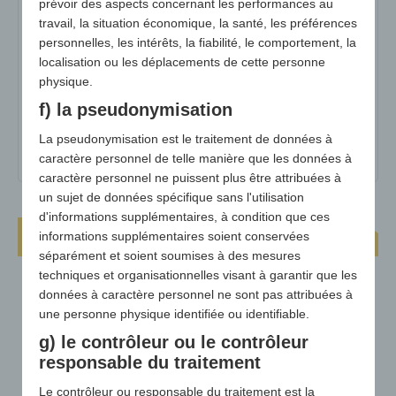
prévoir des aspects concernant les performances au
Dimensions :
+/- 350 x 260 mm
travail, la situation économique, la santé, les préférences
personnelles, les intérêts, la fiabilité, le comportement, la
surface publicitaire max :
env. 15 x 29 cm
localisation ou les déplacements de cette personne
physique.
poids :
65g
f) la pseudonymisation
Quantité minimale :
1023
La pseudonymisation est le traitement de données à
matériel :
Mousse de polyéthylène (PE)
caractère personnel de telle manière que les données à
caractère personnel ne puissent plus être attribuées à
un sujet de données spécifique sans l'utilisation
d'informations supplémentaires, à condition que ces
Coussin pour les genoux Prime
informations supplémentaires soient conservées
séparément et soient soumises à des mesures
techniques et organisationnelles visant à garantir que les
données à caractère personnel ne sont pas attribuées à
une personne physique identifiée ou identifiable.
g) le contrôleur ou le contrôleur
responsable du traitement
Le contrôleur ou responsable du traitement est la