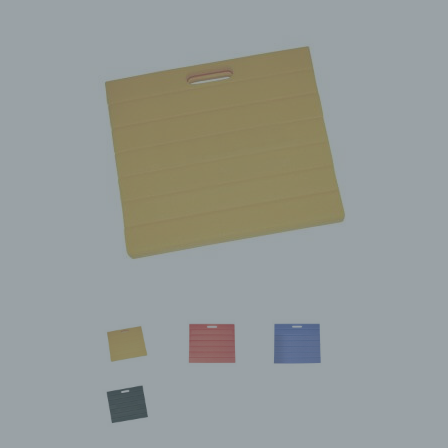
ce service en ligne, conformément à l'article 6 Para. 1 lit.
f du RGPD en relation avec l'article 6 de la loi sur la
protection des données. Art. 28 RGPD (conclusion d'un
contrat pour le traitement des commandes).
Effacement et blocage de routine des
données personnelles
Le responsable du traitement des données ne traitera et
ne stockera les données à caractère personnel du sujet
des données que pendant la période nécessaire à la
réalisation de l'objectif du stockage, ou dans la mesure
où cela est autorisé par le législateur européen ou
d'autres législateurs dans les lois ou règlements
auxquels le responsable du traitement est soumis.
Si le but du stockage n'est pas applicable ou si une
période de stockage prescrite par le législateur
européen ou un autre législateur compétent expire, les