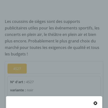
Les coussins de sièges sont des supports
publicitaires utiles pour les événements sportifs, les
concerts en plein air, le théâtre en plein air et bien
plus encore. Probablement le plus grand choix du
marché pour toutes les exigences de qualité et tous
les budgets !
4527
N° d'art :
4527
variante :
noir
Dimensions :
+/- 340 x 300 mm
surface publicitaire max :
env. 340 x 150 mm