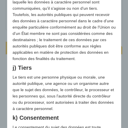
laquelle les données à caractère personnel sont
Quantité minimale :
100
communiquées, qu'il s'agisse ou non d'un tiers.
Toutefois, les autorités publiques qui peuvent recevoir
matériel :
Mousse de polyéthylène (PE)
des données à caractère personnel dans le cadre d'une
enquête particulière conformément au droit de l'Union ou
d'un État membre ne sont pas considérées comme des
destinataires ; le traitement de ces données par ces
autorités publiques doit être conforme aux règles
Coussin d'assise Budget Seat
applicables en matière de protection des données en
fonction des finalités du traitement.
j) Tiers
Le tiers est une personne physique ou morale, une
autorité publique, une agence ou un organisme autre
que le sujet des données, le contrôleur, le processeur et
les personnes qui, sous l'autorité directe du contrôleur
ou du processeur, sont autorisées à traiter des données
à caractère personnel.
k) Consentement
Le consentement du sujet des données est toute