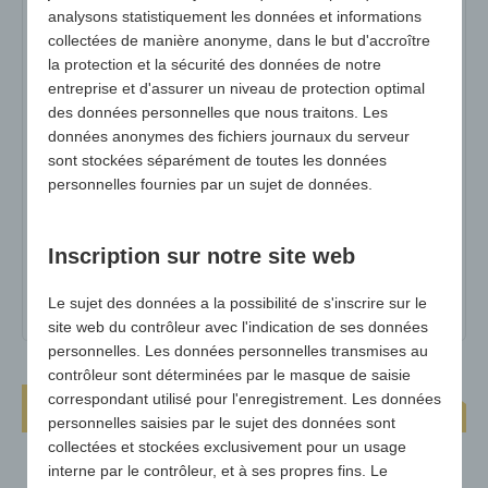
1197
analysons statistiquement les données et informations
collectées de manière anonyme, dans le but d'accroître
la protection et la sécurité des données de notre
N° d'art :
1197
entreprise et d'assurer un niveau de protection optimal
variante :
Arc-en-ciel
des données personnelles que nous traitons. Les
données anonymes des fichiers journaux du serveur
Dimensions :
env. 350 x 300 x 30 mm
sont stockées séparément de toutes les données
surface publicitaire max :
+/- 20 x 30 cm
personnelles fournies par un sujet de données.
poids :
125g
Inscription sur notre site web
Quantité minimale :
100
matériel :
Mousse de polyéthylène (PE)
Le sujet des données a la possibilité de s'inscrire sur le
site web du contrôleur avec l'indication de ses données
personnelles. Les données personnelles transmises au
contrôleur sont déterminées par le masque de saisie
correspondant utilisé pour l'enregistrement. Les données
Coussin d'assise Business-Seat Plus
personnelles saisies par le sujet des données sont
collectées et stockées exclusivement pour un usage
interne par le contrôleur, et à ses propres fins. Le