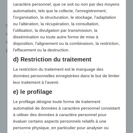
caractère personnel, que ce soit ou non par des moyens
automatisés, tels que la collecte, l'enregistrement,
l'organisation, la structuration, le stockage, l'adaptation
ou l'altération, la récupération, la consultation,
Support publicitaire très utile et visible pour de
l'utilisation, la divulgation par transmission, la
nombreux secteurs d'activité : chauffage et sanitaire,
dissémination ou toute autre forme de mise à
maison, construction, jardin, agriculture, véhicules et
disposition, l'alignement ou la combinaison, la restriction,
plus encore.
l'effacement ou la destruction.
d) Restriction du traitement
9005-15
9005-35
9005-40
9005-45
La restriction du traitement est le marquage des
données personnelles enregistrées dans le but de limiter
9005-70
9005-80
9005-90
9005-02
leur traitement à l'avenir.
e) le profilage
9005-06
9005-10
9005-21
9005-30
Le profilage désigne toute forme de traitement
9005-38
automatisé de données à caractère personnel consistant
à utiliser des données à caractère personnel pour
N° d'art :
9005-15
évaluer certains aspects personnels relatifs à une
personne physique, en particulier pour analyser ou
variante :
rose