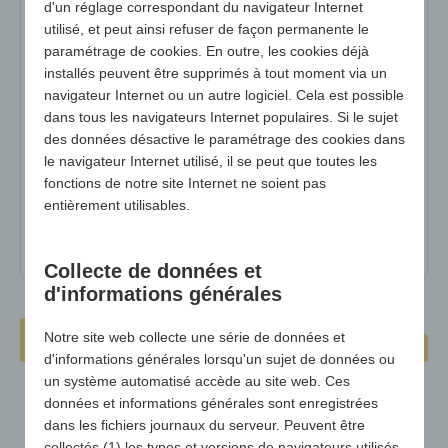
N° d'art :
4510-noir
d'un réglage correspondant du navigateur Internet
utilisé, et peut ainsi refuser de façon permanente le
variante :
noir
paramétrage de cookies. En outre, les cookies déjà
Dimensions :
+/- 380 x 205 mm
installés peuvent être supprimés à tout moment via un
navigateur Internet ou un autre logiciel. Cela est possible
surface publicitaire max :
env. Ø 250 mm
dans tous les navigateurs Internet populaires. Si le sujet
poids :
31g
des données désactive le paramétrage des cookies dans
le navigateur Internet utilisé, il se peut que toutes les
Quantité minimale :
500
fonctions de notre site Internet ne soient pas
entièrement utilisables.
matériel :
Mousse en polyéthylène (PE) avec profil
creux
Collecte de données et
d'informations générales
Coussin d'assise Business-Seat Comfy
Notre site web collecte une série de données et
d'informations générales lorsqu'un sujet de données ou
un système automatisé accède au site web. Ces
données et informations générales sont enregistrées
dans les fichiers journaux du serveur. Peuvent être
collectés (1) les types et versions de navigateurs utilisés,