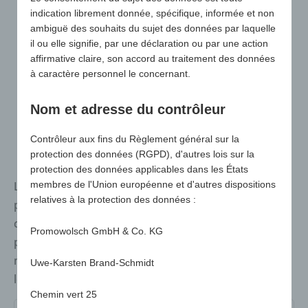
indication librement donnée, spécifique, informée et non
ambiguë des souhaits du sujet des données par laquelle
il ou elle signifie, par une déclaration ou par une action
affirmative claire, son accord au traitement des données
à caractère personnel le concernant.
Nom et adresse du contrôleur
Contrôleur aux fins du Règlement général sur la
protection des données (RGPD), d'autres lois sur la
protection des données applicables dans les États
Les coussins de sièges sont des supports
membres de l'Union européenne et d'autres dispositions
relatives à la protection des données :
publicitaires utiles pour les événements sportifs, les
concerts en plein air, le théâtre en plein air et bien
Promowolsch GmbH & Co. KG
plus encore. Probablement le plus grand choix du
marché pour toutes les exigences de qualité et tous
Uwe-Karsten Brand-Schmidt
les budgets !
Chemin vert 25