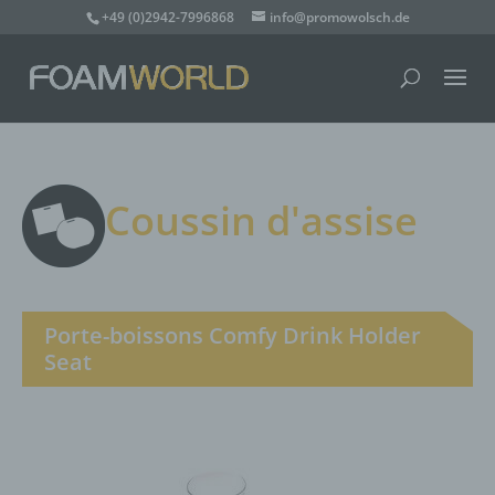
+49 (0)2942-7996868
info@promowolsch.de
Coussin d'assise
Porte-boissons Comfy Drink Holder
Seat