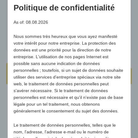
Politique de confidentialité
poids :
40g
Quantité minimale :
250
As of: 08.08.2026
matériel :
mousse PE noire + revêtement polyester
Nous sommes très heureux que vous ayez manifesté
sur la face avant
votre intérêt pour notre entreprise. La protection des
données est une priorité pour la direction de notre
entreprise. L'utilisation de nos pages Internet est
possible sans aucune indication de données
Coussin pour les genoux Full Colour
personnelles ; toutefois, si un sujet de données souhaite
Classic
utiliser des services d'entreprise spéciaux via notre site
web, le traitement de données personnelles peut
s'avérer nécessaire. Si le traitement de données
personnelles est nécessaire et qu'il n'existe pas de base
légale pour un tel traitement, nous obtenons
généralement le consentement du sujet des données.
Le traitement de données personnelles, telles que le
nom, l'adresse, l'adresse e-mail ou le numéro de