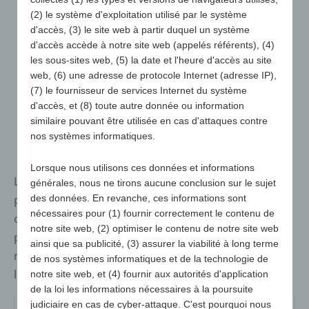
(2) le système d'exploitation utilisé par le système
d'accès, (3) le site web à partir duquel un système
d'accès accède à notre site web (appelés référents), (4)
les sous-sites web, (5) la date et l'heure d'accès au site
web, (6) une adresse de protocole Internet (adresse IP),
(7) le fournisseur de services Internet du système
d'accès, et (8) toute autre donnée ou information
similaire pouvant être utilisée en cas d'attaques contre
nos systèmes informatiques.
Lorsque nous utilisons ces données et informations
Les coussins de sièges sont des supports
générales, nous ne tirons aucune conclusion sur le sujet
publicitaires utiles pour les événements sportifs, les
des données. En revanche, ces informations sont
nécessaires pour (1) fournir correctement le contenu de
concerts en plein air, le théâtre en plein air et bien
notre site web, (2) optimiser le contenu de notre site web
plus encore. Probablement le plus grand choix du
ainsi que sa publicité, (3) assurer la viabilité à long terme
marché pour toutes les exigences de qualité et tous
de nos systèmes informatiques et de la technologie de
les budgets !
notre site web, et (4) fournir aux autorités d'application
de la loi les informations nécessaires à la poursuite
judiciaire en cas de cyber-attaque. C'est pourquoi nous