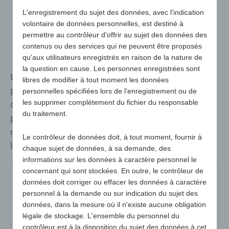
L'enregistrement du sujet des données, avec l'indication
volontaire de données personnelles, est destiné à
permettre au contrôleur d'offrir au sujet des données des
contenus ou des services qui ne peuvent être proposés
qu'aux utilisateurs enregistrés en raison de la nature de
la question en cause. Les personnes enregistrées sont
Les coussins de sièges sont des supports
libres de modifier à tout moment les données
publicitaires utiles pour les événements sportifs, les
personnelles spécifiées lors de l'enregistrement ou de
les supprimer complètement du fichier du responsable
concerts en plein air, le théâtre en plein air et bien
du traitement.
plus encore. Probablement le plus grand choix du
marché pour toutes les exigences de qualité et tous
Le contrôleur de données doit, à tout moment, fournir à
les budgets !
chaque sujet de données, à sa demande, des
informations sur les données à caractère personnel le
concernant qui sont stockées. En outre, le contrôleur de
1196-02
1196-06
1196-10
1196-15
données doit corriger ou effacer les données à caractère
personnel à la demande ou sur indication du sujet des
1196-21
1196-30
1196-35
1196-38
données, dans la mesure où il n'existe aucune obligation
légale de stockage. L'ensemble du personnel du
1196-40
1196-45
1196-70
1196-80
contrôleur est à la disposition du sujet des données à cet