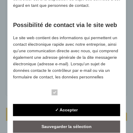
égard en tant que personnes de contact.
1196-90
N° d'art :
1196-02
Possibilité de contact via le site web
variante :
jaune
Le site web contient des informations qui permettent un
Dimensions :
env. 350 x 300 x 30 mm
contact électronique rapide avec notre entreprise, ainsi
qu'une communication directe avec nous, qui comprend
surface publicitaire max :
+/- 20 x 30 cm
également une adresse générale de la dite messagerie
poids :
125g
électronique (adresse e-mail). Lorsqu'un sujet de
données contacte le contrôleur par e-mail ou via un
Quantité minimale :
1000
formulaire de contact, les données personnelles
matériel :
Mousse de polyéthylène (PE)
transmises par le sujet de données sont
automatiquement enregistrées. Ces données
Essentiel
personnelles transmises sur une base volontaire par un
sujet de données au contrôleur de données sont
stockées dans le but de traiter ou de contacter le sujet
✓ Accepter
Coussin d'assise Business-Seat Round
de données. Il n'y a pas de transfert de ces données
personnelles à des tiers.
Sauvegarder la sélection