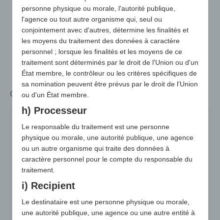
personne physique ou morale, l'autorité publique,
l'agence ou tout autre organisme qui, seul ou
conjointement avec d'autres, détermine les finalités et
les moyens du traitement des données à caractère
personnel ; lorsque les finalités et les moyens de ce
traitement sont déterminés par le droit de l'Union ou d'un
État membre, le contrôleur ou les critères spécifiques de
sa nomination peuvent être prévus par le droit de l'Union
Coussin pour les genoux Prime
ou d'un État membre.
h) Processeur
4529
Le responsable du traitement est une personne
physique ou morale, une autorité publique, une agence
ou un autre organisme qui traite des données à
N° d'art :
4529
caractère personnel pour le compte du responsable du
variante :
avec impression par sublimation
traitement.
Dimensions :
475 x 175 x 20 mm
i) Recipient
surface publicitaire max :
475 x 175 x 20 mm
Le destinataire est une personne physique ou morale,
une autorité publique, une agence ou une autre entité à
poids :
60g