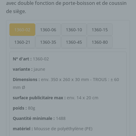
avec double fonction de porte-boisson et de coussin
de siège.
1360-02
1360-06
1360-10
1360-15
1360-21
1360-35
1360-45
1360-80
N° d'art :
1360-02
variante :
jaune
Dimensions :
env. 350 x 260 x 30 mm - TROUS : ± 60
mm Ø
surface publicitaire max :
env. 14 x 20 cm
poids :
80g
Quantité minimale :
1488
matériel :
Mousse de polyéthylène (PE)